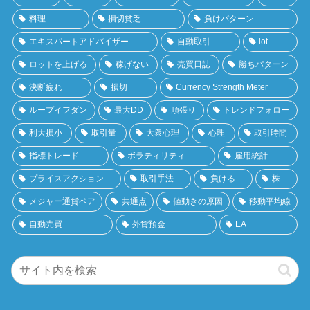
料理
損切貧乏
負けパターン
エキスパートアドバイザー
自動取引
lot
ロットを上げる
稼げない
売買日誌
勝ちパターン
決断疲れ
損切
Currency Strength Meter
ループイフダン
最大DD
順張り
トレンドフォロー
利大損小
取引量
大衆心理
心理
取引時間
指標トレード
ボラティリティ
雇用統計
プライスアクション
取引手法
負ける
株
メジャー通貨ペア
共通点
値動きの原因
移動平均線
自動売買
外貨預金
EA