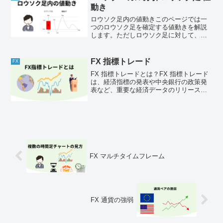
動き
ロウソク足内の値動きこのページでは一
つのロウソク足を確定する値動きを解説
します。ただしロウソク足に対して、値
動きは1例にすぎません。（他にも値動き
のパターンは複数存在します）ロウソク
足の要素である「始値・終値・高値・安
FX 指標トレード
FX
値」を基に値動きの1例...
FX 指標トレードとは？FX 指標トレード
は、経済指標の発表や中央銀行の政策発
表など、重要な経済データのリリースタ
イミングを狙って行う取引のことです。
これらの経済指標は市場の動向に大きな
影響を与えることが多く、発表直後に相
場が急激に変動する...
FX マルチタイムフレーム
FX 通貨の強弱