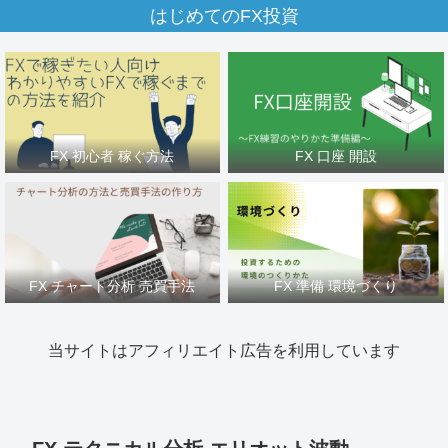
はじめてのFX投資
FX 初心者 稼ぐ方法
FX 口座 開設
FX チャート分析 売買手法
FX 準備 環境づくり
当サイトはアフィリエイト広告を利用しています