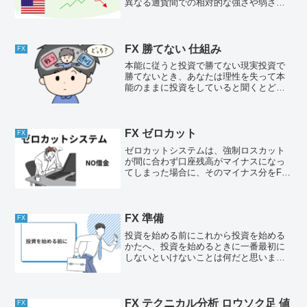
異なる通貨間での相対的な強さや弱さを
示す指標のことです。この指標を活用す
ることで、どの通貨が他の通貨に対して
強いのか、または弱いのかを分析し、ト
レードの判断材料とす...
FX 勝てない 仕組み
FX
本能に従うと投資で勝てない現実投資で
勝てないとき、あなたは理性を失って本
能のままに投資をしていると聞くとどう
思うでしょうか？実は私たち人間のもつ
本能は投資で負けるようにできていま
す。投資は人間の祖先たちがとってきた
生存戦略と対立する行動だか...
FX ゼロカット
FX
ゼロカットシステムは、強制ロスカット
が間に合わず口座残高がマイナスになっ
てしまった場合に、そのマイナス分をFX
会社が負担してくれるシステムです。そ
のため追証が発生せず、借金になること
がありませんただし国内の証券会社では
ゼロカットシステムを導...
FX 準備
FX
投資を始める前にこれから投資を始める
かたへ、投資を始めるときに一番最初に
しないといけないことは何だと思います
か？証券口座を開設する。種銭を稼ぐ用
意する。他、様々なことを思い浮かべる
かもしれません。ですが1番に優先してや
るべきことは生活防衛資...
FX テクニカル分析 ロウソク足 値
FX