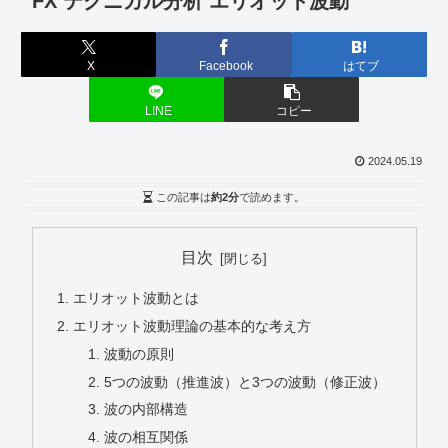
FX テクニカル分析 エリオット波動
X
Facebook
はてブ
LINE
コピー
2024.05.19
この記事は
約2分
で読めます。
目次
エリオット波動とは
エリオット波動理論の基本的な考え方
波動の原則
5つの波動（推進波）と3つの波動（修正波）
波の内部構造
波の相互関係