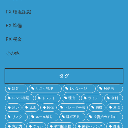
FX 環境認識
FX 準備
FX 税金
その他
タグ
対策
リスク管理
レバレッジ
対処法
レンジ相場
トレンド
理由
ライン
金利
違い
原因
勉強
トレード手法
特徴
連敗
リスク
ルール破り
睡眠不足
投資始める前に
意志力
つらい
平均損失幅
栄養バランス
健康