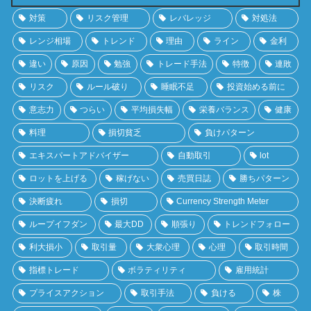
対策
リスク管理
レバレッジ
対処法
レンジ相場
トレンド
理由
ライン
金利
違い
原因
勉強
トレード手法
特徴
連敗
リスク
ルール破り
睡眠不足
投資始める前に
意志力
つらい
平均損失幅
栄養バランス
健康
料理
損切貧乏
負けパターン
エキスパートアドバイザー
自動取引
lot
ロットを上げる
稼げない
売買日誌
勝ちパターン
決断疲れ
損切
Currency Strength Meter
ループイフダン
最大DD
順張り
トレンドフォロー
利大損小
取引量
大衆心理
心理
取引時間
指標トレード
ボラティリティ
雇用統計
プライスアクション
取引手法
負ける
株