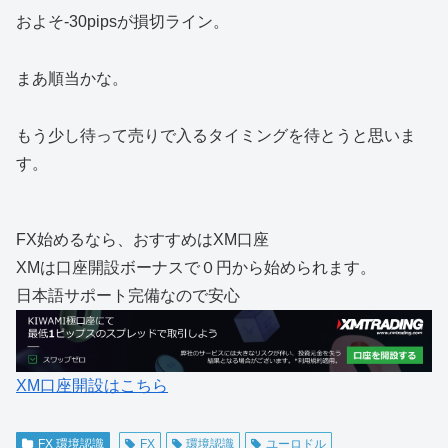
およそ-30pipsが損切ライン。
まあ順当かな。
もう少し待って売りで入るタイミングを待とうと思いま
す。
FX始めるなら、おすすめはXM口座
XMは口座開設ボーナスで０円から始められます。
日本語サポート完備なので安心
XM口座開設はこちら
FX 環境認識
FX
環境認識
ユーロドル