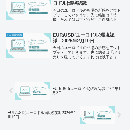
念点はなし。メンタルは安定...
ロドル)環境認識
今日のユーロドルの相場の所感をアウト
プットしていきます。先に結論は「待
機」それでは以下どうぞ、ご自身のトレ
ード前のルールと併せて一緒に確認して
ください。チェック1今の体調はどうか昨
日早くから寝て、睡眠時間をしっかり確
EUR/USD(ユーロドル)環境認
FX 環境認識
保して質の良い睡眠をとる...
識 2025年2月10日
今日のユーロドルの相場の所感をアウト
プットしていきます。先に結論は「戻り
売りを狙っていく」それでは以下どう
ぞ、ご自身のトレード前のルールと併せ
て一緒に確認してください。今日の体調
はどうか今日もとくに懸念点はなし。メ
ンタルは安定しているかメン...
EUR/USD(ユーロドル)環境認識 2024年1
月2日
EUR/USD(ユーロドル)環境認識 2024年1
月15日