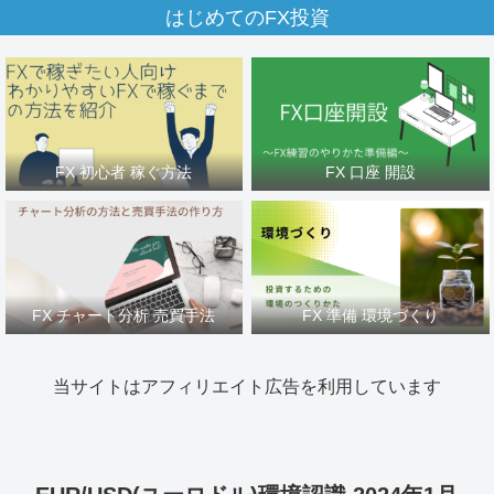
はじめてのFX投資
FX 初心者 稼ぐ方法
FX 口座 開設
FX チャート分析 売買手法
FX 準備 環境づくり
当サイトはアフィリエイト広告を利用しています