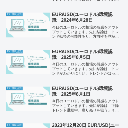
は以下どうぞ、ご自身のトレード前のル
ールと併せて一緒に確認してください。
今日の体調はどうか今日もとくに懸念点
EUR/USD(ユーロドル)環境認
FX 環境認識
はなし。メンタルは安定し...
識 2024年6月28日
今日のユーロドルの相場の所感をアウト
プットしていきます。先に結論は「トレ
ンド転換の可能性あり、方向性を見極め
る」それでは以下どうぞ、ご自身のトレ
ード前のルールと併せて一緒に確認して
ください。今日の体調はどうか今日はよ
EUR/USD(ユーロドル)環境認
FX 環境認識
く寝ることができました。...
識 2025年8月5日
今日のユーロドルの相場の所感をアウト
プットしていきます。先に結論は「トレ
ンドがわかりにくい、トレンドがはっき
りするまで待機」それでは以下どうぞ、
ご自身のトレード前のルールと併せて一
緒に確認してください。今日の体調はど
EUR/USD(ユーロドル)環境認
FX 環境認識
うか今日もとくに懸念点は...
識 2025年8月1日
今日のユーロドルの相場の所感をアウト
プットしていきます。先に結論は「下降
トレンド継続中、戻り売りを狙う」それ
では以下どうぞ、ご自身のトレード前の
ルールと併せて一緒に確認してくださ
い。今日の体調はどうか今日もとくに懸
2023年12月20日 EUR/USD(ユー
FX 環境認識