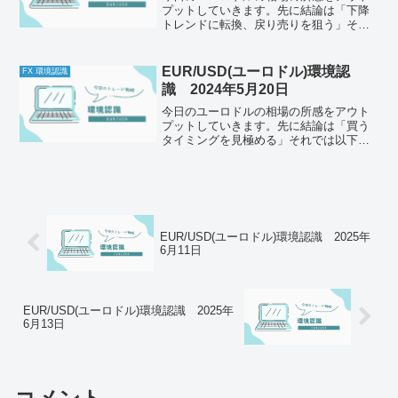
プットしていきます。先に結論は「下降
トレンドに転換、戻り売りを狙う」それ
では以下どうぞ、ご自身のトレード前の
ルールと併せて一緒に確認してくださ
い。今日の体調はどうか今日もとくに懸
EUR/USD(ユーロドル)環境認
FX 環境認識
念点はなし。メンタルは安定...
識 2024年5月20日
今日のユーロドルの相場の所感をアウト
プットしていきます。先に結論は「買う
タイミングを見極める」それでは以下ど
うぞ、ご自身のトレード前のルールと併
せて一緒に確認してください。今日の体
調はどうか今日も体調に問題ありませ
ん。特に昨日は本当によく休...
EUR/USD(ユーロドル)環境認識 2025年
6月11日
EUR/USD(ユーロドル)環境認識 2025年
6月13日