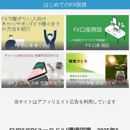
はじめてのFX投資
FX 初心者 稼ぐ方法
FX 口座 開設
FX チャート分析 売買手法
FX 準備 環境づくり
当サイトはアフィリエイト広告を利用しています