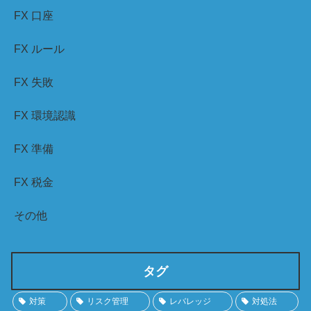
FX 口座
FX ルール
FX 失敗
FX 環境認識
FX 準備
FX 税金
その他
タグ
対策
リスク管理
レバレッジ
対処法