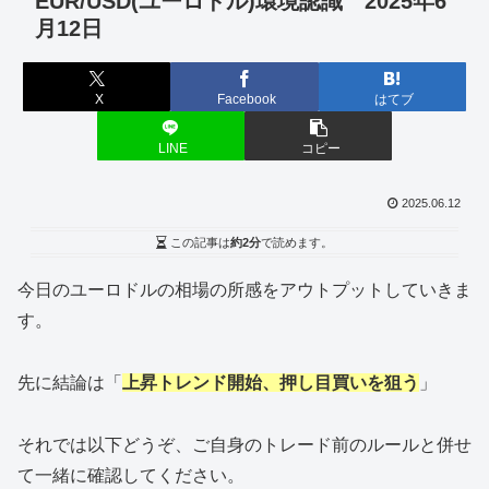
EUR/USD(ユーロドル)環境認識 2025年6
月12日
X
Facebook
はてブ
LINE
コピー
2025.06.12
この記事は
約2分
で読めます。
今日のユーロドルの相場の所感をアウトプットしていきま
す。
先に結論は「
上昇トレンド開始、押し目買いを狙う
」
それでは以下どうぞ、ご自身のトレード前のルールと併せ
て一緒に確認してください。