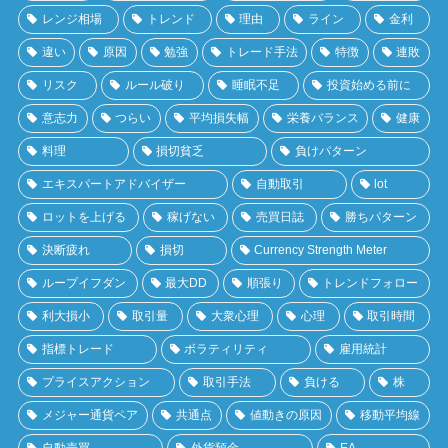
レンジ相場
トレンド
理由
ライン
金利
違い
原因
勉強
トレード手法
特徴
連敗
リスク
ルール破り
睡眠不足
投資始める前に
意志力
つらい
平均損失幅
栄養バランス
健康
料理
損切貧乏
負けパターン
エキスパートアドバイザー
自動取引
lot
ロットを上げる
稼げない
売買日誌
勝ちパターン
決断疲れ
損切
Currency Strength Meter
ループイフダン
最大DD
順張り
トレンドフォロー
利大損小
取引量
大衆心理
心理
取引時間
指標トレード
ボラティリティ
雇用統計
プライスアクション
取引手法
負ける
株
メジャー通貨ペア
共通点
値動きの原因
移動平均線