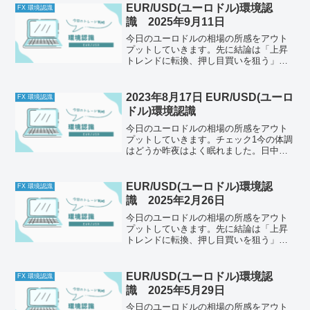
調がいいです。急に気温が低くなりまし
EUR/USD(ユーロドル)環境認
FX 環境認識
たが、重ね着のみでなんとか...
識 2025年9月11日
今日のユーロドルの相場の所感をアウト
プットしていきます。先に結論は「上昇
トレンドに転換、押し目買いを狙う」そ
れでは以下どうぞ、ご自身のトレード前
のルールと併せて一緒に確認してくださ
い。今日の体調はどうか今日もとくに懸
2023年8月17日 EUR/USD(ユーロ
FX 環境認識
念点はなし。メンタルは安...
ドル)環境認識
今日のユーロドルの相場の所感をアウト
プットしていきます。チェック1今の体調
はどうか昨夜はよく眠れました。日中気
温が上がらずにすんだおかげかもしれま
せん。このあたりは台風の影響も特にな
くてよかった。ただやっぱり飛散物があ
EUR/USD(ユーロドル)環境認
FX 環境認識
るのは仕方ない。これく...
識 2025年2月26日
今日のユーロドルの相場の所感をアウト
プットしていきます。先に結論は「上昇
トレンドに転換、押し目買いを狙う」そ
れでは以下どうぞ、ご自身のトレード前
のルールと併せて一緒に確認してくださ
い。今日の体調はどうか今日もとくに懸
EUR/USD(ユーロドル)環境認
FX 環境認識
念点はなし。メンタルは安...
識 2025年5月29日
今日のユーロドルの相場の所感をアウト