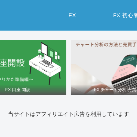
FX
FX 初心
FX 口座 開設
FX チャート分析 売
当サイトはアフィリエイト広告を利用しています