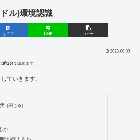
ーロドル)環境認識
はてブ
LINE
コピー
2023.08.03
は
約2分
で読めます。
トしていきます。
次
るか
判断が行えるか