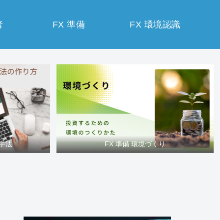
者
FX 準備
FX 環境認識
買手法
FX 準備 環境づくり