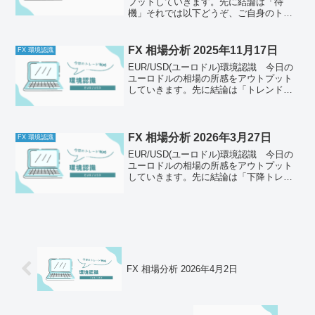
プットしていきます。先に結論は「待
機」それでは以下どうぞ、ご自身のトレ
ード前のルールと併せて一緒に確認して
ください。今の体調はどうか今日は特に
問題ない状態。睡眠もちゃんと取れて、
FX 相場分析 2025年11月17日
FX 環境認識
食事もOK。メンタルは安定...
EUR/USD(ユーロドル)環境認識 今日の
ユーロドルの相場の所感をアウトプット
していきます。先に結論は「トレンド転
換の可能性あり、トレンドの方向性が確
認できたらトレード」それでは以下どう
ぞ、ご自身のトレード前のルールと併せ
て一緒に確認して...
FX 相場分析 2026年3月27日
FX 環境認識
EUR/USD(ユーロドル)環境認識 今日の
ユーロドルの相場の所感をアウトプット
していきます。先に結論は「下降トレン
ドのため、戻り売りを狙う」それでは以
下どうぞ、ご自身のトレード前のルール
と併せて一緒に確認してください。今日
の体調はどうか今...
FX 相場分析 2026年4月2日