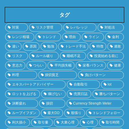
タグ
対策
リスク管理
レバレッジ
対処法
レンジ相場
トレンド
理由
ライン
金利
違い
原因
勉強
トレード手法
特徴
連敗
リスク
ルール破り
睡眠不足
投資始める前に
意志力
つらい
平均損失幅
栄養バランス
健康
料理
損切貧乏
負けパターン
エキスパートアドバイザー
自動取引
lot
ロットを上げる
稼げない
売買日誌
勝ちパターン
決断疲れ
損切
Currency Strength Meter
ループイフダン
最大DD
順張り
トレンドフォロー
利大損小
取引量
大衆心理
心理
取引時間