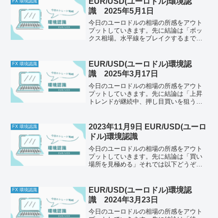
EUR/USD(ユーロドル)環境認
FX 環境認識
識 2025年5月1日
今日のユーロドルの相場の所感をアウト
プットしていきます。先に結論は「ボッ
クス相場。水平線をブレイクするまで待
機」それでは以下どうぞ、ご自身のトレ
ード前のルールと併せて一緒に確認して
ください。今日の体調はどうか今日もと
EUR/USD(ユーロドル)環境認
FX 環境認識
くに懸念点はなし。メンタ...
識 2025年3月17日
今日のユーロドルの相場の所感をアウト
プットしていきます。先に結論は「上昇
トレンドが継続中、押し目買いを狙う」
それでは以下どうぞ、ご自身のトレード
前のルールと併せて一緒に確認してくだ
さい。今日の体調はどうか今日もとくに
2023年11月9日 EUR/USD(ユーロ
FX 環境認識
懸念点はなし。メンタルは...
ドル)環境認識
今日のユーロドルの相場の所感をアウト
プットしていきます。先に結論は「買い
場所を見極める」それでは以下どうぞ、
ご自身のトレード前のルールと併せて一
緒に確認してください。チェック1今の体
調はどうか昨日はようやくゆっくり寝る
EUR/USD(ユーロドル)環境認
FX 環境認識
ことができました。やっ...
識 2024年3月23日
今日のユーロドルの相場の所感をアウト