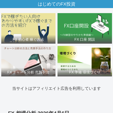
はじめてのFX投資
FX 初心者 稼ぐ方法
FX 口座 開設
FX チャート分析 売買手法
FX 準備 環境づくり
当サイトはアフィリエイト広告を利用しています