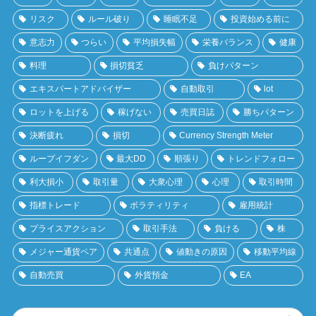
リスク
ルール破り
睡眠不足
投資始める前に
意志力
つらい
平均損失幅
栄養バランス
健康
料理
損切貧乏
負けパターン
エキスパートアドバイザー
自動取引
lot
ロットを上げる
稼げない
売買日誌
勝ちパターン
決断疲れ
損切
Currency Strength Meter
ループイフダン
最大DD
順張り
トレンドフォロー
利大損小
取引量
大衆心理
心理
取引時間
指標トレード
ボラティリティ
雇用統計
プライスアクション
取引手法
負ける
株
メジャー通貨ペア
共通点
値動きの原因
移動平均線
自動売買
外貨預金
EA