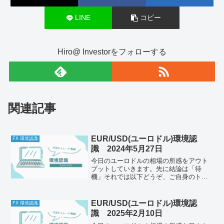
LINE
コピー
Hiro@ Investorをフォローする
関連記事
EUR/USD(ユーロドル)環境認
FX 環境認識
識 2024年5月27日
今日のユーロドルの相場の所感をアウト
プットしていきます。先に結論は「待
機」それでは以下どうぞ、ご自身のトレ
ード前のルールと併せて一緒に確認して
ください。今日の体調はどうか今日は体
調がいいと思います。ただこれから大雨
EUR/USD(ユーロドル)環境認
FX 環境認識
が降る予報をみたせいか、な...
識 2025年2月10日