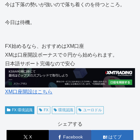
今は下落の勢いが強いので落ち着くのを待つところ。
今日は待機。
FX始めるなら、おすすめはXM口座
XMは口座開設ボーナスで０円から始められます。
日本語サポート完備なので安心
XM口座開設はこちら
FX 環境認識
FX
環境認識
ユーロドル
シェアする
X
Facebook
はてブ