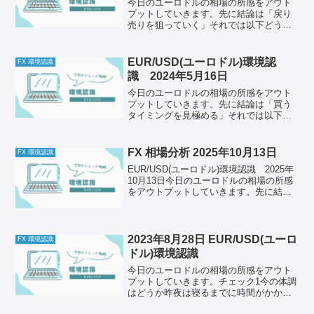
今日のユーロドルの相場の所感をアウト
プットしていきます。先に結論は「戻り
売りを狙っていく」それでは以下どう
ぞ、ご自身のトレード前のルールと併せ
て一緒に確認してください。今日の体調
はどうか今日もとくに懸念点はなし。メ
EUR/USD(ユーロドル)環境認
FX 環境認識
ンタルは安定しているかメン...
識 2024年5月16日
今日のユーロドルの相場の所感をアウト
プットしていきます。先に結論は「買う
タイミングを見極める」それでは以下ど
うぞ、ご自身のトレード前のルールと併
せて一緒に確認してください。今日の体
調はどうか今日も体調に問題ありませ
FX 相場分析 2025年10月13日
FX 環境認識
ん。強いて言うなら少し寝不...
EUR/USD(ユーロドル)環境認識 2025年
10月13日今日のユーロドルの相場の所感
をアウトプットしていきます。先に結論
は「下降トレンドに転換、戻り売りを狙
う」それでは以下どうぞ、ご自身のトレ
ード前のルールと併せて一緒に確認して
ください...
2023年8月28日 EUR/USD(ユーロ
FX 環境認識
ドル)環境認識
今日のユーロドルの相場の所感をアウト
プットしていきます。チェック1今の体調
はどうか昨夜は寝るまでに時間がかかっ
てしまい、睡眠時間が短くなってしまい