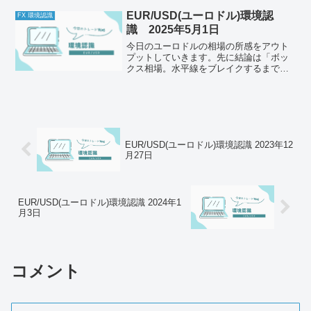
ました。今日の午前中はすごく眠かった
ですが、仮眠が取れたのでその後回復し
EUR/USD(ユーロドル)環境認
FX 環境認識
ました。体調はいい状態...
識 2025年5月1日
今日のユーロドルの相場の所感をアウト
プットしていきます。先に結論は「ボッ
クス相場。水平線をブレイクするまで待
機」それでは以下どうぞ、ご自身のトレ
ード前のルールと併せて一緒に確認して
ください。今日の体調はどうか今日もと
くに懸念点はなし。メンタ...
EUR/USD(ユーロドル)環境認識 2023年12
月27日
EUR/USD(ユーロドル)環境認識 2024年1
月3日
コメント