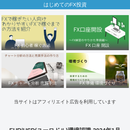
はじめてのFX投資
FX 初心者 稼ぐ方法
FX 口座 開設
FX チャート分析 売買手法
FX 準備 環境づくり
当サイトはアフィリエイト広告を利用しています