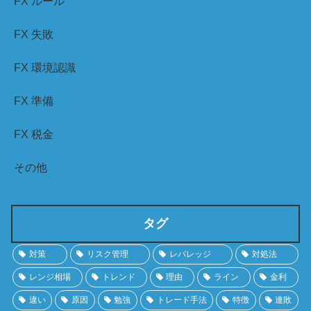
FX ルール
FX 失敗
FX 環境認識
FX 準備
FX 税金
その他
タグ
対策
リスク管理
レバレッジ
対処法
レンジ相場
トレンド
理由
ライン
金利
違い
原因
勉強
トレード手法
特徴
連敗