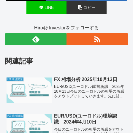
LINE
コピー
Hiro@ Investorをフォローする
関連記事
FX 相場分析 2025年10月13日
FX 環境認識
EUR/USD(ユーロドル)環境認識 2025年
10月13日今日のユーロドルの相場の所感
をアウトプットしていきます。先に結論
は「下降トレンドに転換、戻り売りを狙
う」それでは以下どうぞ、ご自身のトレ
ード前のルールと併せて一緒に確認して
ください...
EUR/USD(ユーロドル)環境認
FX 環境認識
識 2024年4月10日
今日のユーロドルの相場の所感をアウト