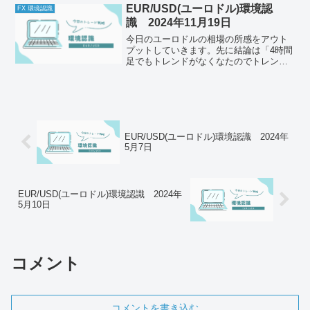
不足云々よりも、早朝に地震速報が鳴っ
EUR/USD(ユーロドル)環境認
FX 環境認識
てびっくりしました。しかも...
識 2024年11月19日
今日のユーロドルの相場の所感をアウト
プットしていきます。先に結論は「4時間
足でもトレンドがなくなたのでトレンド
が確認できるまで待機」それでは以下ど
うぞ、ご自身のトレード前のルールと併
せて一緒に確認してください。今日の体
調はどうか今日もとくに...
EUR/USD(ユーロドル)環境認識 2024年
5月7日
EUR/USD(ユーロドル)環境認識 2024年
5月10日
コメント
コメントを書き込む