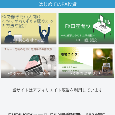
はじめてのFX投資
FX 初心者 稼ぐ方法
FX 口座 開設
FX チャート分析 売買手法
FX 準備 環境づくり
当サイトはアフィリエイト広告を利用しています