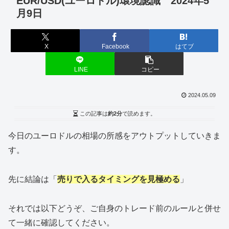
EUR/USD(ユーロドル)環境認識 2024年5
月9日
X
Facebook
はてブ
LINE
コピー
2024.05.09
この記事は
約2分
で読めます。
今日のユーロドルの相場の所感をアウトプットしていきま
す。
先に結論は「
売りで入るタイミングを見極める
」
それでは以下どうぞ、ご自身のトレード前のルールと併せ
て一緒に確認してください。