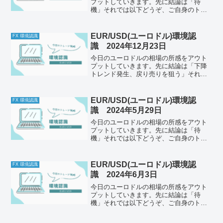
プットしていきます。先に結論は「待
機」それでは以下どうぞ、ご自身のトレ
ード前のルールと併せて一緒に確認して
ください。今日の体調はどうか昨日は心
身ともに疲れていたため、トレードは休
EUR/USD(ユーロドル)環境認
FX 環境認識
みました。夕食後ほとんど起...
識 2024年12月23日
今日のユーロドルの相場の所感をアウト
プットしていきます。先に結論は「下降
トレンド発生、戻り売りを狙う」それで
は以下どうぞ、ご自身のトレード前のル
ールと併せて一緒に確認してください。
今日の体調はどうか今日もとくに懸念点
EUR/USD(ユーロドル)環境認
FX 環境認識
はなし。メンタルは安定し...
識 2024年5月29日
今日のユーロドルの相場の所感をアウト
プットしていきます。先に結論は「待
機」それでは以下どうぞ、ご自身のトレ
ード前のルールと併せて一緒に確認して
ください。今日の体調はどうか今日も体
調がいいです。ただなんとなく疲れてい
EUR/USD(ユーロドル)環境認
FX 環境認識
るかもしれません。それ以外...
識 2024年6月3日
今日のユーロドルの相場の所感をアウト
プットしていきます。先に結論は「待
機」それでは以下どうぞ、ご自身のトレ
ード前のルールと併せて一緒に確認して
ください。今日の体調はどうか今日は寝