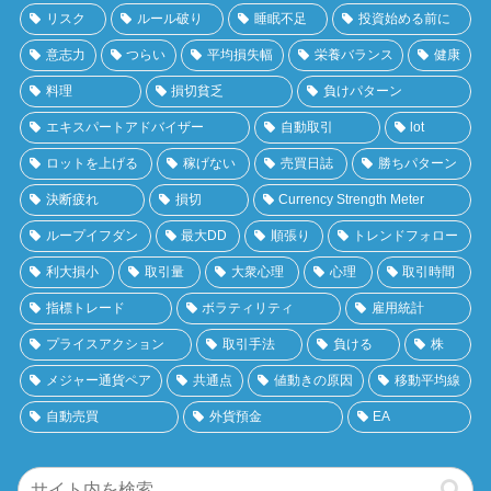
リスク
ルール破り
睡眠不足
投資始める前に
意志力
つらい
平均損失幅
栄養バランス
健康
料理
損切貧乏
負けパターン
エキスパートアドバイザー
自動取引
lot
ロットを上げる
稼げない
売買日誌
勝ちパターン
決断疲れ
損切
Currency Strength Meter
ループイフダン
最大DD
順張り
トレンドフォロー
利大損小
取引量
大衆心理
心理
取引時間
指標トレード
ボラティリティ
雇用統計
プライスアクション
取引手法
負ける
株
メジャー通貨ペア
共通点
値動きの原因
移動平均線
自動売買
外貨預金
EA