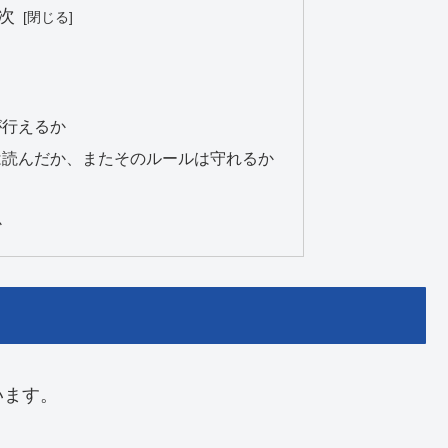
次
が行えるか
は読んだか、またそのルールは守れるか
か
います。