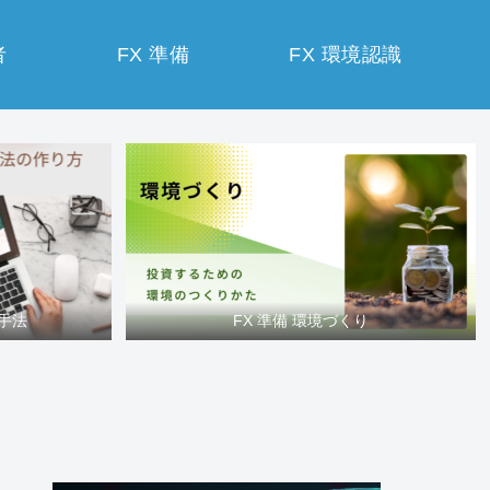
者
FX 準備
FX 環境認識
買手法
FX 準備 環境づくり