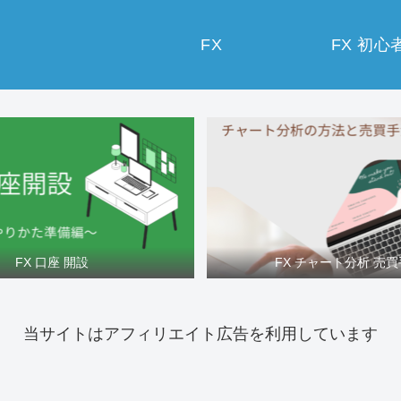
FX
FX 初心
FX 口座 開設
FX チャート分析 売
当サイトはアフィリエイト広告を利用しています