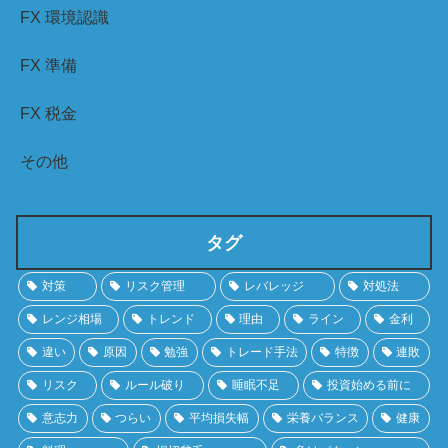
FX 環境認識
FX 準備
FX 税金
その他
タグ
対策
リスク管理
レバレッジ
対処法
レンジ相場
トレンド
理由
ライン
金利
違い
原因
勉強
トレード手法
特徴
連敗
リスク
ルール破り
睡眠不足
投資始める前に
意志力
つらい
平均損失幅
栄養バランス
健康