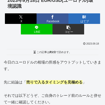
2023年9月18日 EUR/USD(ユーロドル)環
境認識
X
Facebook
はてブ
LINE
コピー
2023.09.18
この記事は
約2分
で読めます。
今日のユーロドルの相場の所感をアウトプットしていきま
す。
先に結論は「
売りで入るタイミングを見極める
」
それでは以下どうぞ、ご自身のトレード前のルールと併せ
て一緒に確認してください。