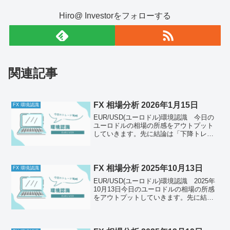
Hiro@ Investorをフォローする
関連記事
FX 相場分析 2026年1月15日
FX 環境認識
EUR/USD(ユーロドル)環境認識 今日の
ユーロドルの相場の所感をアウトプット
していきます。先に結論は「下降トレン
ドが終わるかも、トレンド転換に注意」
それでは以下どうぞ、ご自身のトレード
前のルールと併せて一緒に確認してくだ
さい。今日の体調...
FX 相場分析 2025年10月13日
FX 環境認識
EUR/USD(ユーロドル)環境認識 2025年
10月13日今日のユーロドルの相場の所感
をアウトプットしていきます。先に結論
は「下降トレンドに転換、戻り売りを狙
う」それでは以下どうぞ、ご自身のトレ
ード前のルールと併せて一緒に確認して