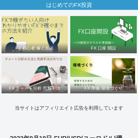
はじめてのFX投資
FX 初心者 稼ぐ方法
FX 口座 開設
FX チャート分析 売買手法
FX 準備 環境づくり
当サイトはアフィリエイト広告を利用しています