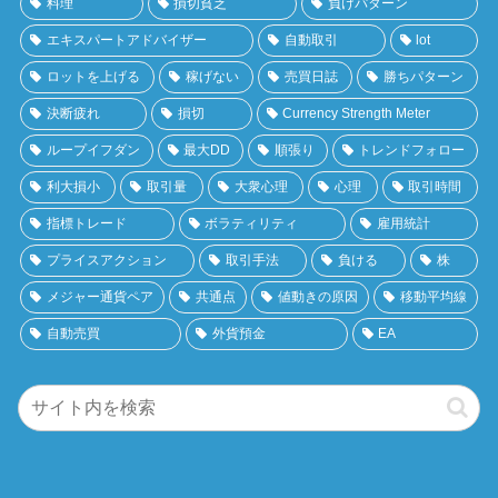
料理
損切貧乏
負けパターン
エキスパートアドバイザー
自動取引
lot
ロットを上げる
稼げない
売買日誌
勝ちパターン
決断疲れ
損切
Currency Strength Meter
ループイフダン
最大DD
順張り
トレンドフォロー
利大損小
取引量
大衆心理
心理
取引時間
指標トレード
ボラティリティ
雇用統計
プライスアクション
取引手法
負ける
株
メジャー通貨ペア
共通点
値動きの原因
移動平均線
自動売買
外貨預金
EA