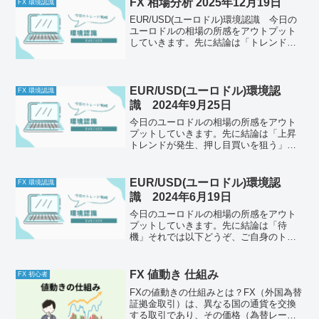
ください...
FX 相場分析 2025年12月19日
FX 環境認識
EUR/USD(ユーロドル)環境認識 今日の
ユーロドルの相場の所感をアウトプット
していきます。先に結論は「トレンド転
換の可能性あり、ラインとロウソク足の
関係性に注目」それでは以下どうぞ、ご
自身のトレード前のルールと併せて一緒
に確認してくださ...
EUR/USD(ユーロドル)環境認
FX 環境認識
識 2024年9月25日
今日のユーロドルの相場の所感をアウト
プットしていきます。先に結論は「上昇
トレンドが発生、押し目買いを狙う」そ
れでは以下どうぞ、ご自身のトレード前
のルールと併せて一緒に確認してくださ
い。今日の体調はどうか今日もとくに懸
EUR/USD(ユーロドル)環境認
FX 環境認識
念点はなし。メンタルは安...
識 2024年6月19日
今日のユーロドルの相場の所感をアウト
プットしていきます。先に結論は「待
機」それでは以下どうぞ、ご自身のトレ
ード前のルールと併せて一緒に確認して
ください。今日の体調はどうか今日は特
に問題なし。懸念点はありません。ただ
FX 値動き 仕組み
FX 初心者
少し寝不足かもしれません。...
FXの値動きの仕組みとは？FX（外国為替
証拠金取引）は、異なる国の通貨を交換
する取引であり、その価格（為替レー