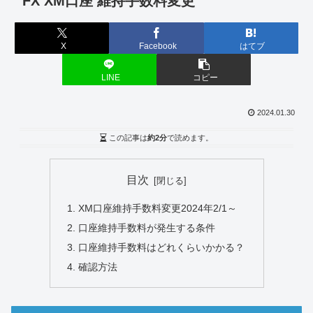
FX XM口座 維持手数料変更
X
Facebook
はてブ
LINE
コピー
2024.01.30
この記事は
約2分
で読めます。
目次
XM口座維持手数料変更2024年2/1～
口座維持手数料が発生する条件
口座維持手数料はどれくらいかかる？
確認方法