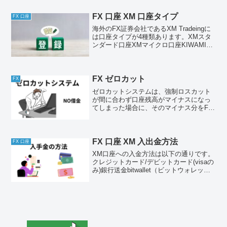
自身で練習のためのツールを探してくだ
さい。ただ練習の大...
FX 口座 XM 口座タイプ
FX 口座
海外のFX証券会社であるXM Tradeingに
は口座タイプが4種類あります。XMスタ
ンダード口座XMマイクロ口座KIWAMI極
口座XMゼロ口座4つの中から自身のトレ
ードスタイルによって有利不利があるた
め、口座の仕様を理解する必要がありま
す...
FX ゼロカット
FX
ゼロカットシステムは、強制ロスカット
が間に合わず口座残高がマイナスになっ
てしまった場合に、そのマイナス分をFX
会社が負担してくれるシステムです。そ
のため追証が発生せず、借金になること
がありませんただし国内の証券会社では
ゼロカットシステムを導...
FX 口座 XM 入出金方法
FX 口座
XM口座への入金方法は以下の通りです。
クレジットカード/デビットカード(visaの
み)銀行送金bitwallet（ビットウォレッ
ト）STICPAY（スティックペイ）
BXONE（ビーエックスワン）注意点とし
てXMTrading（エックス エム...