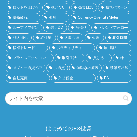
ロットを上げる
稼げない
売買日誌
勝ちパターン
決断疲れ
損切
Currency Strength Meter
ループイフダン
最大DD
順張り
トレンドフォロー
利大損小
取引量
大衆心理
心理
取引時間
指標トレード
ボラティリティ
雇用統計
プライスアクション
取引手法
負ける
株
メジャー通貨ペア
共通点
値動きの原因
移動平均線
自動売買
外貨預金
EA
はじめてのFX投資