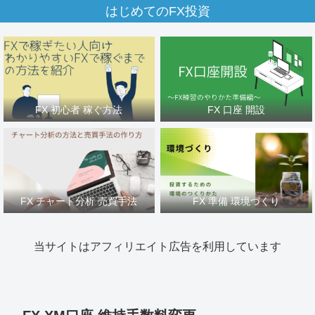
はじめてのFX投資
FX 初心者 稼ぐ方法
FX 口座 開設
FX チャート分析 売買手法
FX 準備 環境づくり
当サイトはアフィリエイト広告を利用しています