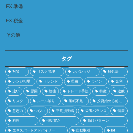
FX 準備
FX 税金
その他
タグ
対策
リスク管理
レバレッジ
対処法
レンジ相場
トレンド
理由
ライン
金利
違い
原因
勉強
トレード手法
特徴
連敗
リスク
ルール破り
睡眠不足
投資始める前に
意志力
つらい
平均損失幅
栄養バランス
健康
料理
損切貧乏
負けパターン
エキスパートアドバイザー
自動取引
lot