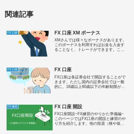
関連記事
FX 口座 XM ボーナス
FX 口座
XMさんでは様々なボーナスがあります。
このボーナスを利用すればお金を入金す
ることなく、トレードができます。この
ページではボーナスの活用方法とボーナ
スの種類について解説します。ボーナス
の活用方法ボーナスは操作方法の確認に
使用するのが一番だと思...
FX 口座
FX 口座
FX口座は各証券会社で開設することがで
きます。ただし国内の証券会社では一般
的に、18歳以上80歳以下の年齢制限があ
ります。またFXの口座開設や口座管理は
基本的に無料です。1つの証券会社で作れ
る口座は1つですが、別の会社の口座であ
れば一人で持...
FX 口座 開設
FX 練習
FX口座開設~FX練習のやりかた準備編~
このページではFX口座の開設と練習のや
り方を紹介します。他の投資（株や仮想
通貨など）ではここで紹介するツールが
使えない場合がなるため、その場合はご