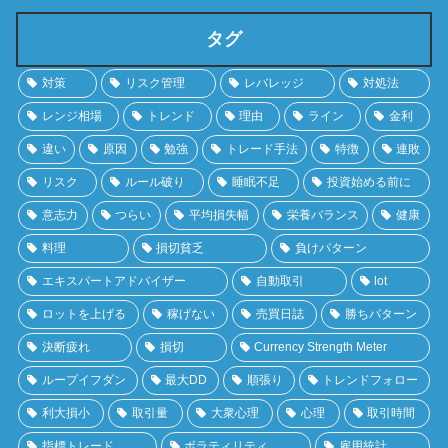
タグ
対策
リスク管理
レバレッジ
対処法
レンジ相場
トレンド
理由
ライン
金利
違い
原因
勉強
トレード手法
特徴
連敗
リスク
ルール破り
睡眠不足
投資始める前に
意志力
つらい
平均損失幅
栄養バランス
健康
料理
損切貧乏
負けパターン
エキスパートアドバイザー
自動取引
lot
ロットを上げる
稼げない
売買日誌
勝ちパターン
決断疲れ
損切
Currency Strength Meter
ループイフダン
最大DD
順張り
トレンドフォロー
利大損小
取引量
大衆心理
心理
取引時間
指標トレード
ボラティリティ
雇用統計