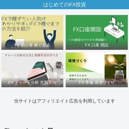
はじめてのFX投資
FX 初心者 稼ぐ方法
FX 口座 開設
FX チャート分析 売買手法
FX 準備 環境づくり
当サイトはアフィリエイト広告を利用しています