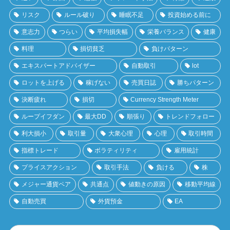
リスク
ルール破り
睡眠不足
投資始める前に
意志力
つらい
平均損失幅
栄養バランス
健康
料理
損切貧乏
負けパターン
エキスパートアドバイザー
自動取引
lot
ロットを上げる
稼げない
売買日誌
勝ちパターン
決断疲れ
損切
Currency Strength Meter
ループイフダン
最大DD
順張り
トレンドフォロー
利大損小
取引量
大衆心理
心理
取引時間
指標トレード
ボラティリティ
雇用統計
プライスアクション
取引手法
負ける
株
メジャー通貨ペア
共通点
値動きの原因
移動平均線
自動売買
外貨預金
EA