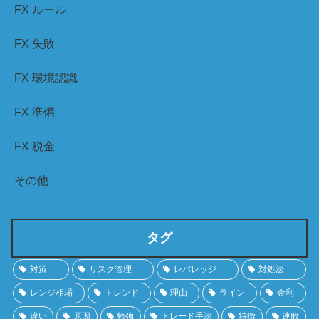
FX ルール
FX 失敗
FX 環境認識
FX 準備
FX 税金
その他
タグ
対策
リスク管理
レバレッジ
対処法
レンジ相場
トレンド
理由
ライン
金利
違い
原因
勉強
トレード手法
特徴
連敗