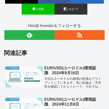
LINE
コピー
Hiro@ Investorをフォローする
関連記事
EUR/USD(ユーロドル)環境認
FX 環境認識
識 2024年9月16日
今日のユーロドルの相場の所感をアウト
プットしていきます。先に結論は「方向
性を確認してからトレード」それでは以
下どうぞ、ご自身のトレード前のルール
と併せて一緒に確認してください。今日
の体調はどうか今日もとくに懸念点はな
EUR/USD(ユーロドル)環境認
FX 環境認識
し。メンタルは安定してい...
識 2024年11月6日