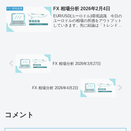
のルールと併せて一緒に確認してくださ
い。今日の体調はどうか今日もとくに懸
FX 相場分析 2026年2月4日
FX 環境認識
念点はなし。メンタルは安...
EUR/USD(ユーロドル)環境認識 今日の
ユーロドルの相場の所感をアウトプット
していきます。先に結論は「トレンド転
換可能性あり、トレンドの方向性を確認
してからトレード」それでは以下どう
ぞ、ご自身のトレード前のルールと併せ
て一緒に確認してく...
FX 相場分析 2026年3月27日
FX 相場分析 2026年4月2日
コメント