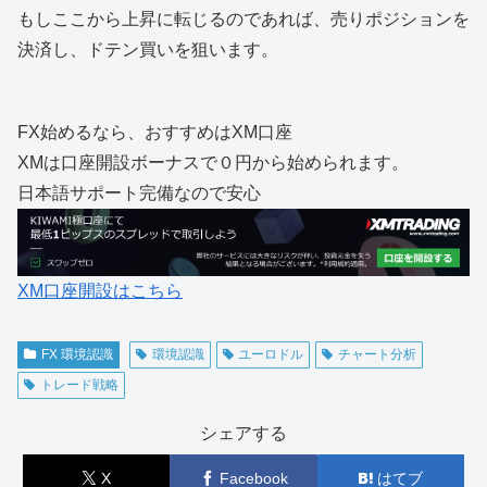
もしここから上昇に転じるのであれば、売りポジションを
決済し、ドテン買いを狙います。
FX始めるなら、おすすめはXM口座
XMは口座開設ボーナスで０円から始められます。
日本語サポート完備なので安心
XM口座開設はこちら
FX 環境認識
環境認識
ユーロドル
チャート分析
トレード戦略
シェアする
X
Facebook
はてブ