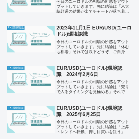
今日のユーロドルの相場の所感をアウト
プットしていきます。先に結論は「米大
統領選の結果が出てチャートが落ち着く
まで今日は休み」それでは以下どうぞ、
ご自身のトレード前のルールと併せて一
緒に確認してください。今日の体調はど
2023年11月1日 EUR/USD(ユーロ
FX 環境認識
うか今日もとくに懸念点は...
ドル)環境認識
今日のユーロドルの相場の所感をアウト
プットしていきます。先に結論は「休む
も相場」それでは以下どうぞ、ご自身の
トレード前のルールと併せて一緒に確認
してください。チェック1今の体調はどう
か今日も特に問題なし。昨日は驚きの発
EUR/USD(ユーロドル)環境認
FX 環境認識
表がありました。なんと...
識 2024年2月6日
今日のユーロドルの相場の所感をアウト
プットしていきます。先に結論は「売り
で入るタイミングを見極める」それでは
以下どうぞ、ご自身のトレード前のルー
ルと併せて一緒に確認してください。チ
ェック1今の体調はどうか今日も寒かった
EUR/USD(ユーロドル)環境認
FX 環境認識
し、天気がよくありませ...
識 2025年6月25日
今日のユーロドルの相場の所感をアウト
プットしていきます。先に結論は「上昇
トレンドへ転換、押し目買いを狙う」そ
れでは以下どうぞ、ご自身のトレード前