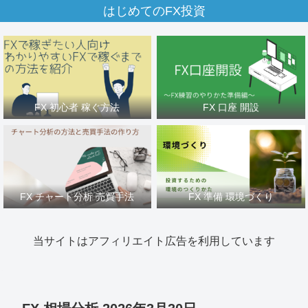
はじめてのFX投資
FX 初心者 稼ぐ方法
FX 口座 開設
FX チャート分析 売買手法
FX 準備 環境づくり
当サイトはアフィリエイト広告を利用しています