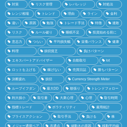
対策
リスク管理
レバレッジ
対処法
レンジ相場
トレンド
理由
ライン
金利
違い
原因
勉強
トレード手法
特徴
連敗
リスク
ルール破り
睡眠不足
投資始める前に
意志力
つらい
平均損失幅
栄養バランス
健康
料理
損切貧乏
負けパターン
エキスパートアドバイザー
自動取引
lot
ロットを上げる
稼げない
売買日誌
勝ちパターン
決断疲れ
損切
Currency Strength Meter
ループイフダン
最大DD
順張り
トレンドフォロー
利大損小
取引量
大衆心理
心理
取引時間
指標トレード
ボラティリティ
雇用統計
プライスアクション
取引手法
負ける
株
メジャー通貨ペア
共通点
値動きの原因
移動平均線