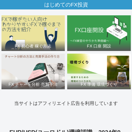
はじめてのFX投資
FX 初心者 稼ぐ方法
FX 口座 開設
FX チャート分析 売買手法
FX 準備 環境づくり
当サイトはアフィリエイト広告を利用しています