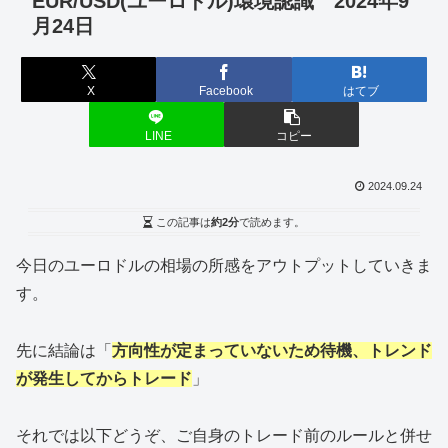
EUR/USD(ユーロドル)環境認識 2024年9
月24日
X
Facebook
はてブ
LINE
コピー
2024.09.24
この記事は
約2分
で読めます。
今日のユーロドルの相場の所感をアウトプットしていきま
す。
先に結論は「
方向性が定まっていないため待機、トレンド
が発生してからトレード
」
それでは以下どうぞ、ご自身のトレード前のルールと併せ