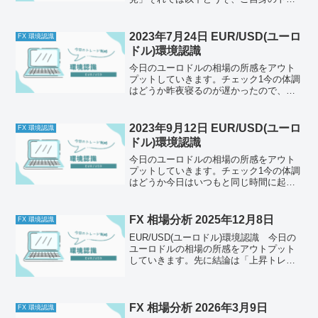
ード前のルールと併せて一緒に確認して
ください。チェック1今の体調はどうか昨
日は寝るのが遅くなったので少し寝不足
2023年7月24日 EUR/USD(ユーロ
FX 環境認識
でしたが、昼寝後は眠気...
ドル)環境認識
今日のユーロドルの相場の所感をアウト
プットしていきます。チェック1今の体調
はどうか昨夜寝るのが遅かったので、少
し寝不足気味。ニュースでみたポケモン
sleepを試しに活用中。今のところぐっす
り寝れている。ただアプリで計測できな
2023年9月12日 EUR/USD(ユーロ
FX 環境認識
いことがあったの...
ドル)環境認識
今日のユーロドルの相場の所感をアウト
プットしていきます。チェック1今の体調
はどうか今日はいつもと同じ時間に起き
て、少し眠いまま朝のしたくをしまし
た。眠気があまりとれなかったですが、
それ以外は特に問題なし。今はけっこう
FX 相場分析 2025年12月8日
FX 環境認識
頭冴えてきたので、今日も...
EUR/USD(ユーロドル)環境認識 今日の
ユーロドルの相場の所感をアウトプット
していきます。先に結論は「上昇トレン
ド、押し目買いを狙う」それでは以下ど
うぞ、ご自身のトレード前のルールと併
せて一緒に確認してください。今日の体
調はどうか今日も...
FX 相場分析 2026年3月9日
FX 環境認識