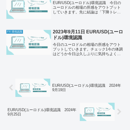
EUR/USD(ユーロドル)環境認識 今日の
ユーロドルの相場の所感をアウトプット
していきます。先に結論は「下降トレン
ド、戻り売りを狙う」それでは以下どう
ぞ、ご自身のトレード前のルールと併せ
て一緒に確認してください。今日の体調
はどうか今日もと...
2023年9月11日 EUR/USD(ユーロ
FX 環境認識
ドル)環境認識
今日のユーロドルの相場の所感をアウト
プットしていきます。チェック1今の体調
はどうか今日は久しぶりに気持ちよく起
きることができました。昨日はよく寝れ
たし、いい睡眠だったと思います。最近
は天気が不安定なのもあって、気温がそ
こまで上がらず。夜が快...
EUR/USD(ユーロドル)環境認識 2024年
9月19日
EUR/USD(ユーロドル)環境認識 2024年
9月25日