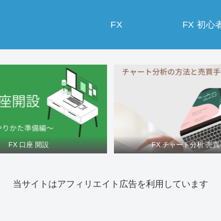
FX
FX 初心
FX 口座 開設
FX チャート分析 売
当サイトはアフィリエイト広告を利用しています