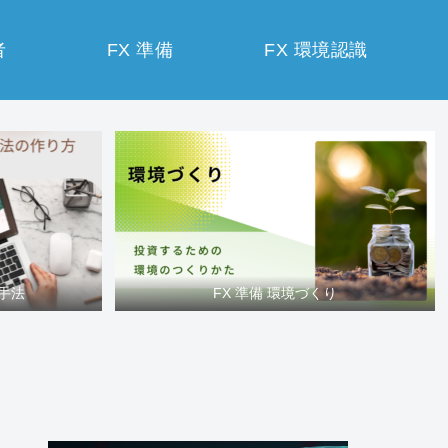
者
FX 準備
FX 環境認識
買手法
FX 準備 環境づくり