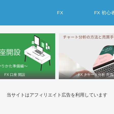
FX
FX 初心
FX 口座 開設
FX チャート分析 売
当サイトはアフィリエイト広告を利用しています