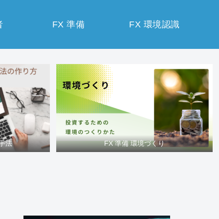
者
FX 準備
FX 環境認識
買手法
FX 準備 環境づくり