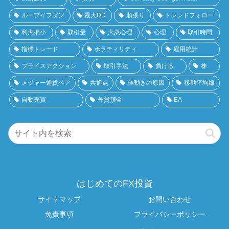
ループイフダン
最大DD
順張り
トレンドフォロー
利大損小
取引量
大衆心理
心理
取引時間
指標トレード
ボラティリティ
雇用統計
プライスアクション
取引手法
負ける
株
メジャー通貨ペア
共通点
値動きの原因
移動平均線
自動売買
外貨預金
EA
はじめてのFX投資
サイトマップ
お問い合わせ
免責事項
プライバシーポリシー