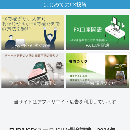
はじめてのFX投資
FX 初心者 稼ぐ方法
FX 口座 開設
FX チャート分析 売買手法
FX 準備 環境づくり
当サイトはアフィリエイト広告を利用しています