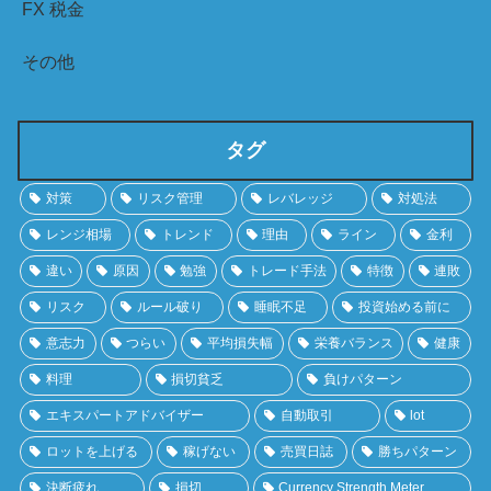
FX 税金
その他
タグ
対策
リスク管理
レバレッジ
対処法
レンジ相場
トレンド
理由
ライン
金利
違い
原因
勉強
トレード手法
特徴
連敗
リスク
ルール破り
睡眠不足
投資始める前に
意志力
つらい
平均損失幅
栄養バランス
健康
料理
損切貧乏
負けパターン
エキスパートアドバイザー
自動取引
lot
ロットを上げる
稼げない
売買日誌
勝ちパターン
決断疲れ
損切
Currency Strength Meter