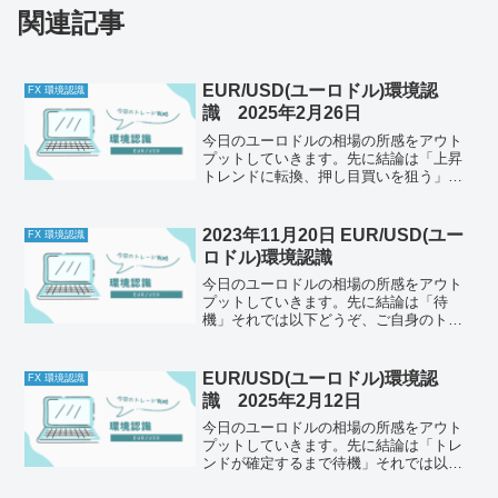
関連記事
EUR/USD(ユーロドル)環境認
FX 環境認識
識 2025年2月26日
今日のユーロドルの相場の所感をアウト
プットしていきます。先に結論は「上昇
トレンドに転換、押し目買いを狙う」そ
れでは以下どうぞ、ご自身のトレード前
のルールと併せて一緒に確認してくださ
い。今日の体調はどうか今日もとくに懸
2023年11月20日 EUR/USD(ユー
FX 環境認識
念点はなし。メンタルは安...
ロドル)環境認識
今日のユーロドルの相場の所感をアウト
プットしていきます。先に結論は「待
機」それでは以下どうぞ、ご自身のトレ
ード前のルールと併せて一緒に確認して
ください。チェック1今の体調はどうか今
日は少し寝不足でしたが、なんとか回復
EUR/USD(ユーロドル)環境認
FX 環境認識
しました。体力的には特に...
識 2025年2月12日
今日のユーロドルの相場の所感をアウト
プットしていきます。先に結論は「トレ
ンドが確定するまで待機」それでは以下
どうぞ、ご自身のトレード前のルールと