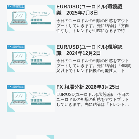
併せて一緒に確認してください。今日の
体調はどうか今日もとくに懸念点はな
EUR/USD(ユーロドル)環境認
FX 環境認識
し。メンタルは安定している...
識 2025年7月8日
今日のユーロドルの相場の所感をアウト
プットしていきます。先に結論は「方向
性なし、トレンドが明確になるまで待
機」それでは以下どうぞ、ご自身のトレ
ード前のルールと併せて一緒に確認して
ください。今日の体調はどうか今日もと
EUR/USD(ユーロドル)環境認
FX 環境認識
くに懸念点はなし。メンタル...
識 2024年12月2日
今日のユーロドルの相場の所感をアウト
プットしていきます。先に結論は「4時間
足以下でトレンド転換の可能性大、トレ
ンドが確定してからトレードする」それ
では以下どうぞ、ご自身のトレード前の
ルールと併せて一緒に確認してくださ
FX 相場分析 2026年3月25日
FX 環境認識
い。今日の体調はどうか今...
EUR/USD(ユーロドル)環境認識 今日の
ユーロドルの相場の所感をアウトプット
していきます。先に結論は「トレンド転
換の可能性あり、トレンドが確定するま
で待機」それでは以下どうぞ、ご自身の
トレード前のルールと併せて一緒に確認
してください。今...