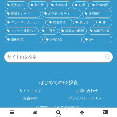
利大損小
取引量
大衆心理
心理
取引時間
指標トレード
ボラティリティ
雇用統計
プライスアクション
取引手法
負ける
株
メジャー通貨ペア
共通点
値動きの原因
移動平均線
自動売買
外貨預金
EA
はじめてのFX投資
サイトマップ
お問い合わせ
免責事項
プライバシーポリシー
© 2023 はじめてのFX投資.