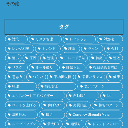
その他
タグ
対策
リスク管理
レバレッジ
対処法
レンジ相場
トレンド
理由
ライン
金利
違い
原因
勉強
トレード手法
特徴
連敗
リスク
ルール破り
睡眠不足
投資始める前に
意志力
つらい
平均損失幅
栄養バランス
健康
料理
損切貧乏
負けパターン
エキスパートアドバイザー
自動取引
lot
ロットを上げる
稼げない
売買日誌
勝ちパターン
決断疲れ
損切
Currency Strength Meter
ループイフダン
最大DD
順張り
トレンドフォロー