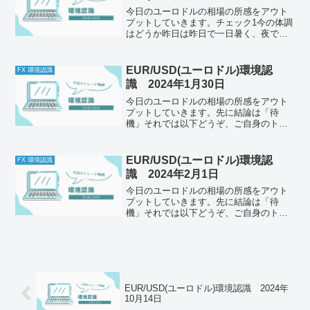
今日のユーロドルの相場の所感をアウト
プットしていきます。チェック1今の体調
はどうか昨日は昨日で一日暑く、夜でも
外気温が下がらず相変わらずの熱帯夜で
した。エアコンを切るタイミングがよく
わからないので、とりあえず就寝時間の
EUR/USD(ユーロドル)環境認
FX 環境認識
１時間後に設定して寝ま...
識 2024年1月30日
今日のユーロドルの相場の所感をアウト
プットしていきます。先に結論は「待
機」それでは以下どうぞ、ご自身のトレ
ード前のルールと併せて一緒に確認して
ください。チェック1今の体調はどうか今
日も体調がいいです。先週までは流行り
EUR/USD(ユーロドル)環境認
FX 環境認識
病の後土産で少し体調が悪...
識 2024年2月1日
今日のユーロドルの相場の所感をアウト
プットしていきます。先に結論は「待
機」それでは以下どうぞ、ご自身のトレ
ード前のルールと併せて一緒に確認して
ください。チェック1今の体調はどうか今
日も元気に過ごせています。睡眠時間を
しっかりとれて、食事もし...
EUR/USD(ユーロドル)環境認識 2024年
10月14日