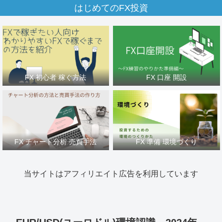
はじめてのFX投資
FX 初心者 稼ぐ方法
FX 口座 開設
FX チャート分析 売買手法
FX 準備 環境づくり
当サイトはアフィリエイト広告を利用しています