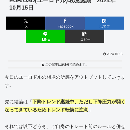
EUR/USD(ユーロドル)環境認識 2024年
10月15日
X
Facebook
はてブ
LINE
コピー
2024.10.15
この記事は
約2分
で読めます。
今日のユーロドルの相場の所感をアウトプットしていきま
す。
先に結論は「
下降トレンド継続中、ただし下降圧力が弱く
なってきているためトレンド転換に注意
」
それでは以下どうぞ、ご自身のトレード前のルールと併せ