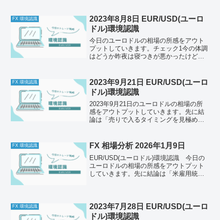
2023年8月8日 EUR/USD(ユーロ
FX 環境認識
ドル)環境認識
今日のユーロドルの相場の所感をアウト
プットしていきます。チェック1今の体調
はどうか昨夜は寝つきが悪かったけど、
寝たら途中覚醒もなく朝まで起きなかっ
た。睡眠不足が続いているせいか、眠い
し体がだるい。あまり体調がよくないけ
2023年9月21日 EUR/USD(ユーロ
FX 環境認識
ど、昨日よりはよくなっ...
ドル)環境認識
2023年9月21日のユーロドルの相場の所
感をアウトプットしていきます。先に結
論は「売りで入るタイミングを見極め
る」
FX 相場分析 2026年1月9日
FX 環境認識
EUR/USD(ユーロドル)環境認識 今日の
ユーロドルの相場の所感をアウトプット
していきます。先に結論は「米雇用統計
に注意」それでは以下どうぞ、ご自身の
トレード前のルールと併せて一緒に確認
してください。今日の体調はどうか今日
もとくに懸念点は...
2023年7月28日 EUR/USD(ユーロ
FX 環境認識
ドル)環境認識