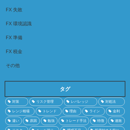
FX 失敗
FX 環境認識
FX 準備
FX 税金
その他
タグ
対策
リスク管理
レバレッジ
対処法
レンジ相場
トレンド
理由
ライン
金利
違い
原因
勉強
トレード手法
特徴
連敗