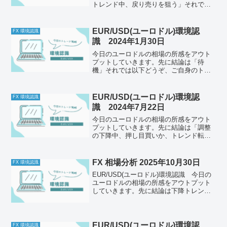
トレンド中、戻り売りを狙う」それでは
以下どうぞ、ご自身のトレード前のルー
ルと併せて一緒に確認してください。今
日の体調はどうか今日もとくに懸念点は
EUR/USD(ユーロドル)環境認
FX 環境認識
なし。メンタルは安定して...
識 2024年1月30日
今日のユーロドルの相場の所感をアウト
プットしていきます。先に結論は「待
機」それでは以下どうぞ、ご自身のトレ
ード前のルールと併せて一緒に確認して
ください。チェック1今の体調はどうか今
日も体調がいいです。先週までは流行り
EUR/USD(ユーロドル)環境認
FX 環境認識
病の後土産で少し体調が悪...
識 2024年7月22日
今日のユーロドルの相場の所感をアウト
プットしていきます。先に結論は「調整
の下降中、押し目買いか、トレンド転換
後の売りを狙う」それでは以下どうぞ、
ご自身のトレード前のルールと併せて一
緒に確認してください。今日の体調はど
FX 相場分析 2025年10月30日
FX 環境認識
うか昨日から暑さにやられ...
EUR/USD(ユーロドル)環境認識 今日の
ユーロドルの相場の所感をアウトプット
していきます。先に結論は下降トレンド
に転換、戻り売りを狙う」それでは以下
どうぞ、ご自身のトレード前のルールと
併せて一緒に確認してください。今日の
体調はどうか今日...
EUR/USD(ユーロドル)環境認
FX 環境認識