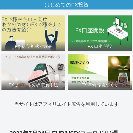
はじめてのFX投資
FX 初心者 稼ぐ方法
FX 口座 開設
FX チャート分析 売買手法
FX 準備 環境づくり
当サイトはアフィリエイト広告を利用しています