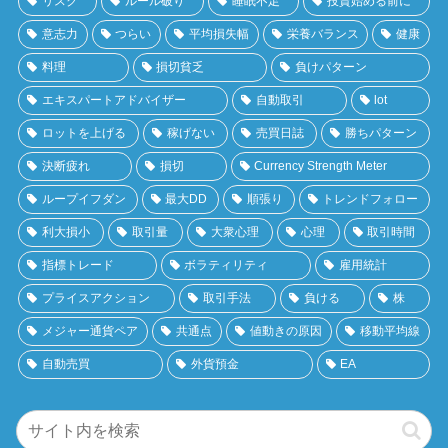
リスク
ルール破り
睡眠不足
投資始める前に
意志力
つらい
平均損失幅
栄養バランス
健康
料理
損切貧乏
負けパターン
エキスパートアドバイザー
自動取引
lot
ロットを上げる
稼げない
売買日誌
勝ちパターン
決断疲れ
損切
Currency Strength Meter
ループイフダン
最大DD
順張り
トレンドフォロー
利大損小
取引量
大衆心理
心理
取引時間
指標トレード
ボラティリティ
雇用統計
プライスアクション
取引手法
負ける
株
メジャー通貨ペア
共通点
値動きの原因
移動平均線
自動売買
外貨預金
EA