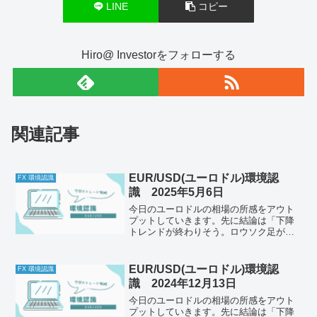
LINE
コピー
Hiro@ Investorをフォローする
関連記事
EUR/USD(ユーロドル)環境認
FX 環境認識
識 2025年5月6日
今日のユーロドルの相場の所感をアウト
プットしていきます。先に結論は「下降
トレンドが終わりそう。ロウソク足がラ
インに近づくのを待つ」それでは以下ど
うぞ、ご自身のトレード前のルールと併
せて一緒に確認してください。今日の体
EUR/USD(ユーロドル)環境認
FX 環境認識
調はどうか今日もとくに懸...
識 2024年12月13日
今日のユーロドルの相場の所感をアウト
プットしていきます。先に結論は「下降