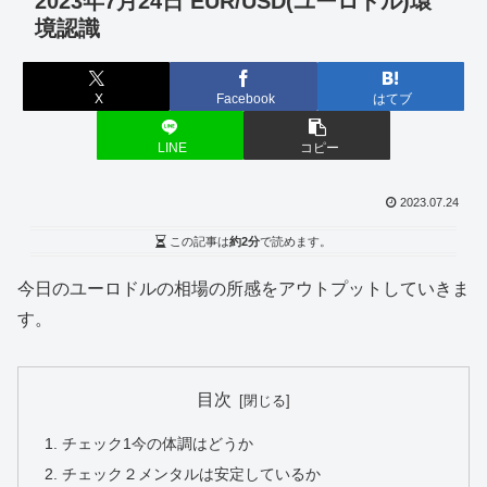
2023年7月24日 EUR/USD(ユーロドル)環
境認識
X
Facebook
はてブ
LINE
コピー
2023.07.24
この記事は
約2分
で読めます。
今日のユーロドルの相場の所感をアウトプットしていきま
す。
目次
チェック1今の体調はどうか
チェック２メンタルは安定しているか