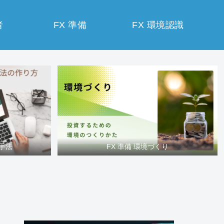
者
FX 準備
FX 環境認識
買手法
FX 準備 環境づくり