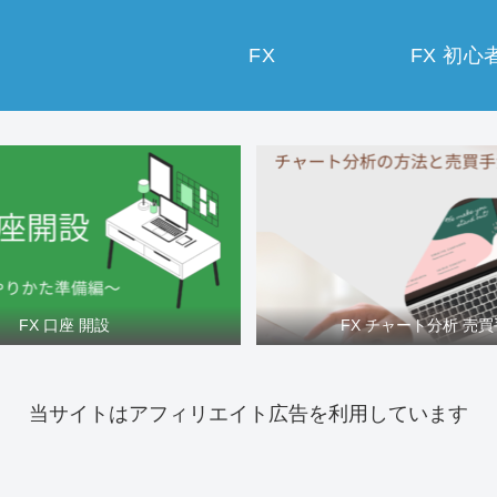
FX
FX 初心
FX 口座 開設
FX チャート分析 売
当サイトはアフィリエイト広告を利用しています