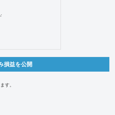
ド
含み損益を公開
します。