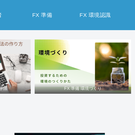
者
FX 準備
FX 環境認識
買手法
FX 準備 環境づくり