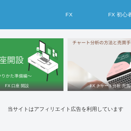
FX
FX 初心
FX 口座 開設
FX チャート分析 売
当サイトはアフィリエイト広告を利用しています