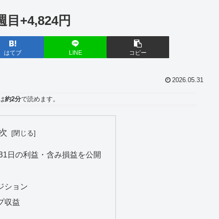
+4,824円
はてブ
LINE
コピー
2026.05.31
は
約2分
で読めます。
次
5月31日の利益・含み損益を公開
ジション
プ収益