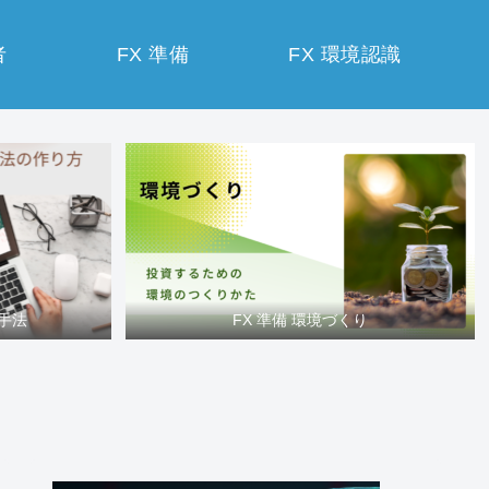
者
FX 準備
FX 環境認識
買手法
FX 準備 環境づくり