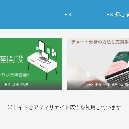
FX
FX 初心
FX 口座 開設
FX チャート分析 売
当サイトはアフィリエイト広告を利用しています