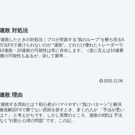
 連敗 対処法
で連敗したときの対処法｜プロが実践する“負のループ”を断ち切る5
方法FXで避けられないのが “連敗”。どれだけ優れたトレーダーで
10連敗・20連敗の可能性は常に存在します。（逆に言えば10連勝
連勝の可能性もあるが、決して勝率...
2025.12.06
 連敗 理由
で連敗する理由とは？初心者がハマりやすい“負けパターン”と解決
徹底解説FXで勝てない原因を探すとき、多くの人が 「手法が悪い
は？」 と考えがちです。しかし実際のところ、連敗の8割は 手法
なく“行動と心理の問題” です。この記...