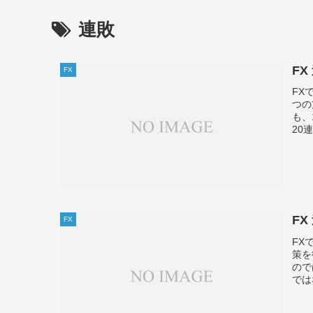
連敗
FX
FX
FX
つの
も、
20
FX
FX
FX
策を
ので
では