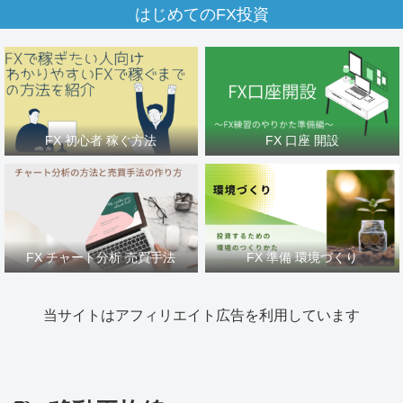
はじめてのFX投資
FX 初心者 稼ぐ方法
FX 口座 開設
FX チャート分析 売買手法
FX 準備 環境づくり
当サイトはアフィリエイト広告を利用しています