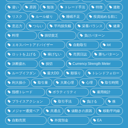
違い
原因
勉強
トレード手法
特徴
連敗
リスク
ルール破り
睡眠不足
投資始める前に
意志力
つらい
平均損失幅
栄養バランス
健康
料理
損切貧乏
負けパターン
エキスパートアドバイザー
自動取引
lot
ロットを上げる
稼げない
売買日誌
勝ちパターン
決断疲れ
損切
Currency Strength Meter
ループイフダン
最大DD
順張り
トレンドフォロー
利大損小
取引量
大衆心理
心理
取引時間
指標トレード
ボラティリティ
雇用統計
プライスアクション
取引手法
負ける
株
メジャー通貨ペア
共通点
値動きの原因
移動平均線
自動売買
外貨預金
EA