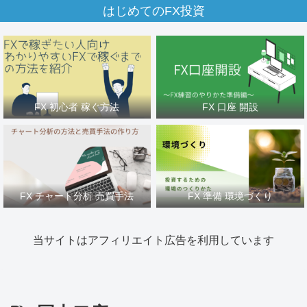
はじめてのFX投資
FX 初心者 稼ぐ方法
FX 口座 開設
FX チャート分析 売買手法
FX 準備 環境づくり
当サイトはアフィリエイト広告を利用しています