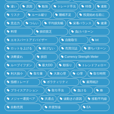
違い
原因
勉強
トレード手法
特徴
連敗
リスク
ルール破り
睡眠不足
投資始める前に
意志力
つらい
平均損失幅
栄養バランス
健康
料理
損切貧乏
負けパターン
エキスパートアドバイザー
自動取引
lot
ロットを上げる
稼げない
売買日誌
勝ちパターン
決断疲れ
損切
Currency Strength Meter
ループイフダン
最大DD
順張り
トレンドフォロー
利大損小
取引量
大衆心理
心理
取引時間
指標トレード
ボラティリティ
雇用統計
プライスアクション
取引手法
負ける
株
メジャー通貨ペア
共通点
値動きの原因
移動平均線
自動売買
外貨預金
EA