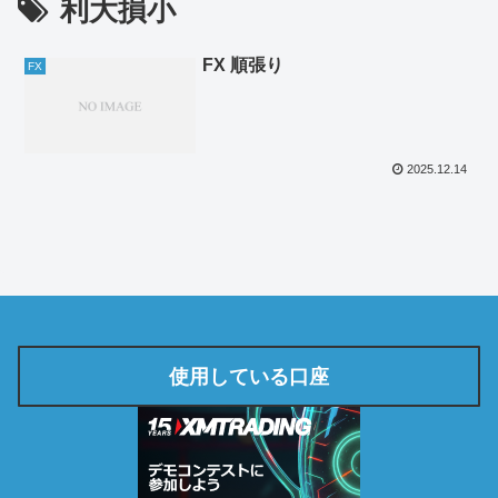
利大損小
FX 順張り
FX
2025.12.14
使用している口座