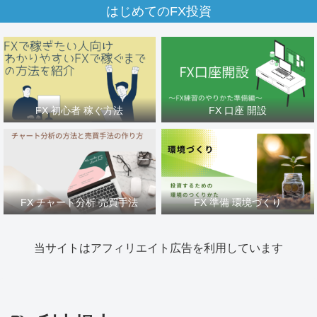
はじめてのFX投資
FX 初心者 稼ぐ方法
FX 口座 開設
FX チャート分析 売買手法
FX 準備 環境づくり
当サイトはアフィリエイト広告を利用しています