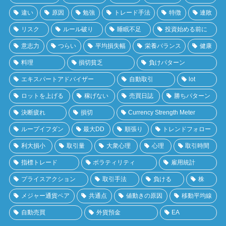
違い
原因
勉強
トレード手法
特徴
連敗
リスク
ルール破り
睡眠不足
投資始める前に
意志力
つらい
平均損失幅
栄養バランス
健康
料理
損切貧乏
負けパターン
エキスパートアドバイザー
自動取引
lot
ロットを上げる
稼げない
売買日誌
勝ちパターン
決断疲れ
損切
Currency Strength Meter
ループイフダン
最大DD
順張り
トレンドフォロー
利大損小
取引量
大衆心理
心理
取引時間
指標トレード
ボラティリティ
雇用統計
プライスアクション
取引手法
負ける
株
メジャー通貨ペア
共通点
値動きの原因
移動平均線
自動売買
外貨預金
EA