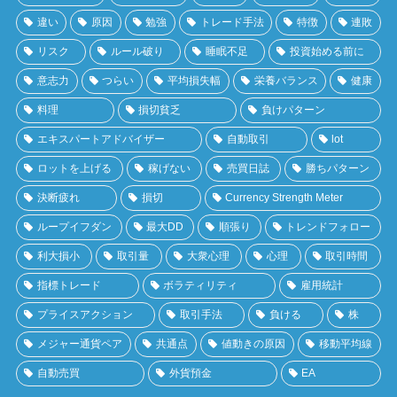
違い
原因
勉強
トレード手法
特徴
連敗
リスク
ルール破り
睡眠不足
投資始める前に
意志力
つらい
平均損失幅
栄養バランス
健康
料理
損切貧乏
負けパターン
エキスパートアドバイザー
自動取引
lot
ロットを上げる
稼げない
売買日誌
勝ちパターン
決断疲れ
損切
Currency Strength Meter
ループイフダン
最大DD
順張り
トレンドフォロー
利大損小
取引量
大衆心理
心理
取引時間
指標トレード
ボラティリティ
雇用統計
プライスアクション
取引手法
負ける
株
メジャー通貨ペア
共通点
値動きの原因
移動平均線
自動売買
外貨預金
EA