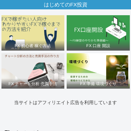
はじめてのFX投資
FX 初心者 稼ぐ方法
FX 口座 開設
FX チャート分析 売買手法
FX 準備 環境づくり
当サイトはアフィリエイト広告を利用しています