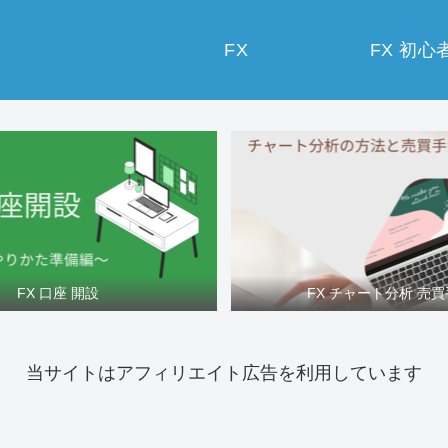
FX
FX 初心
FX 口座 開設
FX チャート分析 売
当サイトはアフィリエイト広告を利用しています