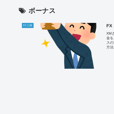
ボーナス
FX
FX 口座
XM
金を
スの
方法