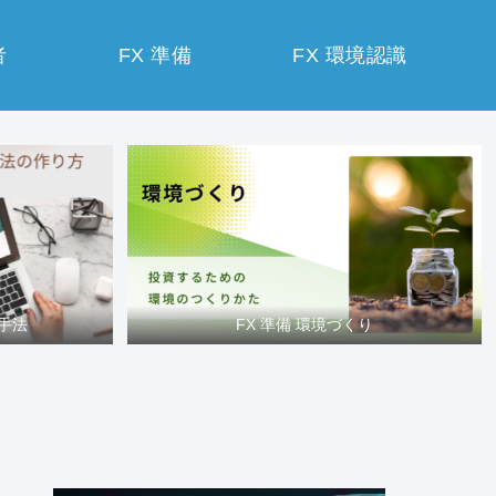
者
FX 準備
FX 環境認識
買手法
FX 準備 環境づくり