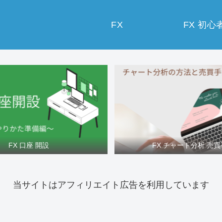
FX
FX 初心
FX 口座 開設
FX チャート分析 売
当サイトはアフィリエイト広告を利用しています