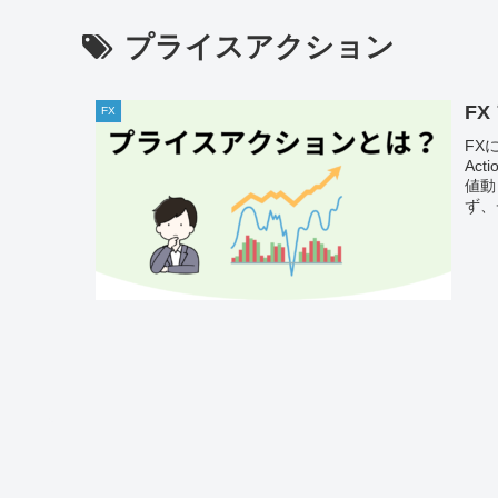
プライスアクション
F
FX
FX
Ac
値動
ず、