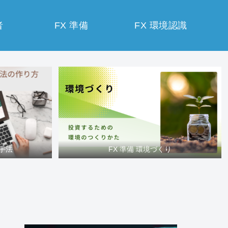
者
FX 準備
FX 環境認識
買手法
FX 準備 環境づくり