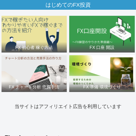
はじめてのFX投資
FX 初心者 稼ぐ方法
FX 口座 開設
FX チャート分析 売買手法
FX 準備 環境づくり
当サイトはアフィリエイト広告を利用しています