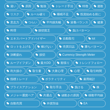
違い
原因
勉強
トレード手法
特徴
連敗
リスク
ルール破り
睡眠不足
投資始める前に
意志力
つらい
平均損失幅
栄養バランス
健康
料理
損切貧乏
負けパターン
エキスパートアドバイザー
自動取引
lot
ロットを上げる
稼げない
売買日誌
勝ちパターン
決断疲れ
損切
Currency Strength Meter
ループイフダン
最大DD
順張り
トレンドフォロー
利大損小
取引量
大衆心理
心理
取引時間
指標トレード
ボラティリティ
雇用統計
プライスアクション
取引手法
負ける
株
メジャー通貨ペア
共通点
値動きの原因
移動平均線
自動売買
外貨預金
EA