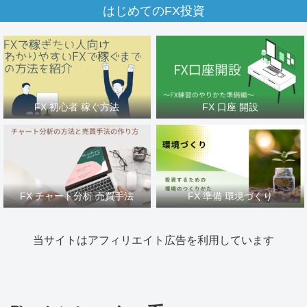
はじめてのFX投資
FX 初心者 稼ぐ方法
FX 口座 開設
FX チャート分析 売買手法
FX 準備 環境づくり
当サイトはアフィリエイト広告を利用しています