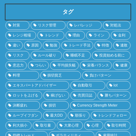
タグ
対策
リスク管理
レバレッジ
対処法
レンジ相場
トレンド
理由
ライン
金利
違い
原因
勉強
トレード手法
特徴
連敗
リスク
ルール破り
睡眠不足
投資始める前に
意志力
つらい
平均損失幅
栄養バランス
健康
料理
損切貧乏
負けパターン
エキスパートアドバイザー
自動取引
lot
ロットを上げる
稼げない
売買日誌
勝ちパターン
決断疲れ
損切
Currency Strength Meter
ループイフダン
最大DD
順張り
トレンドフォロー
利大損小
取引量
大衆心理
心理
取引時間
指標トレード
ボラティリティ
雇用統計