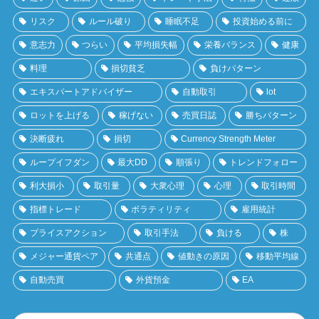
リスク
ルール破り
睡眠不足
投資始める前に
意志力
つらい
平均損失幅
栄養バランス
健康
料理
損切貧乏
負けパターン
エキスパートアドバイザー
自動取引
lot
ロットを上げる
稼げない
売買日誌
勝ちパターン
決断疲れ
損切
Currency Strength Meter
ループイフダン
最大DD
順張り
トレンドフォロー
利大損小
取引量
大衆心理
心理
取引時間
指標トレード
ボラティリティ
雇用統計
プライスアクション
取引手法
負ける
株
メジャー通貨ペア
共通点
値動きの原因
移動平均線
自動売買
外貨預金
EA