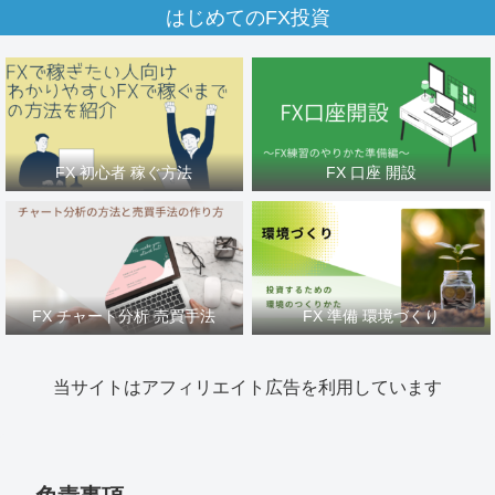
はじめてのFX投資
FX 初心者 稼ぐ方法
FX 口座 開設
FX チャート分析 売買手法
FX 準備 環境づくり
当サイトはアフィリエイト広告を利用しています