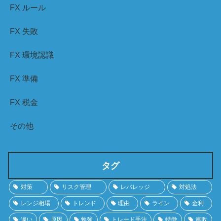
FX ルール
FX 失敗
FX 環境認識
FX 準備
FX 税金
その他
タグ
対策
リスク管理
レバレッジ
対処法
レンジ相場
トレンド
理由
ライン
金利
違い
原因
勉強
トレード手法
特徴
連敗