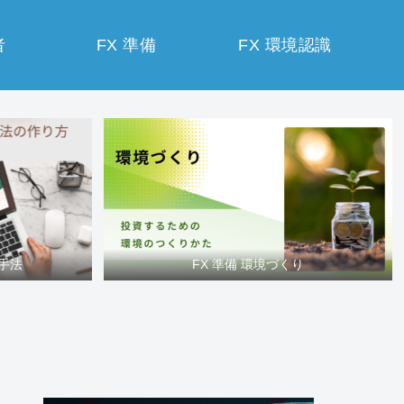
者
FX 準備
FX 環境認識
買手法
FX 準備 環境づくり