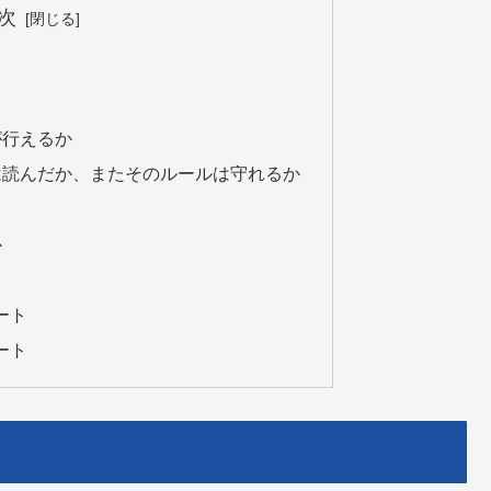
次
が行えるか
は読んだか、またそのルールは守れるか
か
ート
ート