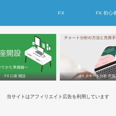
FX
FX 初心
FX 口座 開設
FX チャート分析 売
当サイトはアフィリエイト広告を利用しています